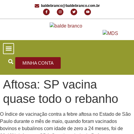
baldebranco@baldebranco.com.br
PORTAL DE NOTÍCIAS
EDIÇÕES ANTERIORES
FALE CONOSCO
MINHA CONTA
Aftosa: SP vacina
quase todo o rebanho
O índice de vacinação contra a febre aftosa no Estado de São
Paulo durante o mês de maio, quando foram vacinados
bovinos e bubalinos com ida­de de zero a 24 meses, foi de