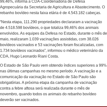
99,46%, informa a CDA-Coorde­nadoria de Defesa
Agropecuária da Secretaria de Agricultura e Abastecimento. O
rebanho bovídeo nesta faixa etária é de 4.543.182 cabeças.
“Nesta etapa, 111.290 pro­priedades declararam a vaci­nação
de 4.518.598 bovídeos, o que totaliza 99,46% dos ani­mais
envolvidos. As equipes da Defesa no Estado, durante o mês de
maio, realizaram 1.039 vacinações assistidas, com 38.026
bovídeos vacinados e 53 vacinações foram fiscalizadas, com
1.734 bovídeos vacinados”, informou o médico veterinário da
CDA, Hugo Leonardo Riani Costa.
O Estado de São Paulo vem obtendo índices superiores a 99%
nas últimas campanhas no mesmo período. A vacinação e a
comunicação da vacinação no Estado de São Paulo são
obriga­tórias. A próxima etapa da campa­nha de vacinação
contra a febre aftosa será realizada durante o mês de
novembro, quando todos os animais do rebanho bovídeo
deverão ser vacinados.