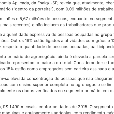
mia Aplicada, da Esalq/USP, revela que, atualmente, che
mário (“dentro da porteira”), com 9,09 milhões de trabalh
 milhões e 5,67 milhões de pessoas, enquanto, no segment
 mais recentes) e não incluem os trabalhadores que prod
 a quantidade expressiva de pessoas ocupadas no grupo “o
ões. Outros 16% estão ligados a atividades com grãos e 1
diz respeito à quantidade de pessoas ocupadas, participand
 primário do agronegócio, ainda é elevada a parcela sem 
assinada representam a maioria do total. Considerando-se
utros 15% estão como empregados sem carteira assinada e
em-se elevada concentração de pessoas que não chegaram 
as com ensino superior completo no agronegócio se limit
ncipalmente os dados verificados no segmento primário, em
 R$ 1.499 mensais, conforme dados de 2015. O segmento q
os e máquinas e equipamentos agrícolas, com rendimento mé