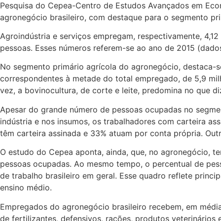
Pesquisa do Cepea-Centro de Estudos Avançados em Econo
agronegócio brasileiro, com destaque para o segmento pri
Agroindústria e serviços empregam, respectivamente, 4,12
pessoas. Esses números referem-se ao ano de 2015 (dados
No segmento primário agrícola do agronegócio, destaca-se
correspondentes à metade do total empregado, de 5,9 milh
vez, a bovinocultura, de corte e leite, predomina no que 
Apesar do grande número de pessoas ocupadas no segmento
indústria e nos insumos, os trabalhadores com carteira 
têm carteira assinada e 33% atuam por conta própria. O
O estudo do Cepea aponta, ainda, que, no agronegócio, t
pessoas ocupadas. Ao mesmo tempo, o percentual de pesso
de trabalho brasileiro em geral. Esse quadro reflete pri
ensino médio.
Empregados do agronegócio brasileiro recebem, em média,
de fertilizantes, defensivos, rações, produtos veterinári