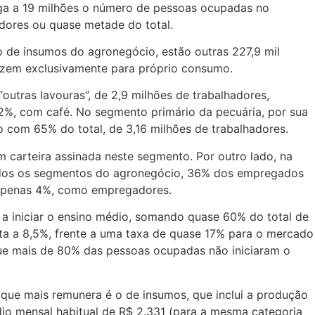
ga a 19 milhões o número de pessoas ocupadas no
adores ou quase metade do total.
o de insumos do agronegócio, estão outras 227,9 mil
uzem exclusivamente para próprio consumo.
utras lavouras”, de 2,9 milhões de trabalhadores,
2%, com café. No segmento primário da pecuária, por sua
o com 65% do total, de 3,16 milhões de trabalhadores.
carteira assinada neste segmento. Por outro lado, na
 todos os segmentos do agronegócio, 36% dos empregados
 apenas 4%, como empregadores.
a iniciar o ensino médio, somando quase 60% do total de
a a 8,5%, frente a uma taxa de quase 17% para o mercado
 que mais de 80% das pessoas ocupadas não iniciaram o
ue mais remunera é o de insumos, que inclui a produção
dio mensal habitual de R$ 2.331 (para a mesma categoria