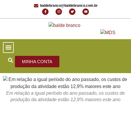
baldebranco@baldebranco.com.br
PORTAL DE NOTÍCIAS
EDIÇÕES ANTERIORES
FALE CONOSCO
MINHA CONTA
Em relação a igual período do ano passado, os custos de
produção da atividade estão 12,9% maiores este ano