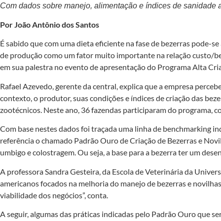
Com dados sobre manejo, alimentação e índices de sanidade a p
Por João Antônio dos Santos
É sabido que com uma dieta eficiente na fase de bezerras pode-se a
de pro­dução como um fator muito importante na relação custo/benef
em sua palestra no evento de apresentação do Programa Alta Cria
Rafael Azeve­do, gerente da cen­tral, explica que a empresa perc
contexto, o produtor, suas condições e índices de criação das bez
zootécnicos. Neste ano, 36 fazendas participaram do progra­ma, c
Com base nestes dados foi traçada uma linha de benchmarking ind
referência o chamado Padrão Ouro de Criação de Bezerras e Novilh
umbigo e colostragem. Ou seja, a base para a bezerra ter um desen
A professora Sandra Gesteira, da Escola de Ve­terinária da Univers
americanos focados na melhoria do manejo de bezerras e novilhas l
viabilidade dos negócios”, conta.
A seguir, algumas das práticas indi­cadas pelo Padrão Ouro que s