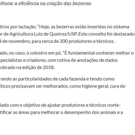
horar a eficiência na criação das bezerras
tros por lactação. “Hoje, as bezerras estão inseridas no sistema
or de Agricultura Luiz de Queiroz/USP. Este conceito foi destacado
de no­vembro, para cerca de 200 produtores e técnicos.
cado, no caso, o colostro em pó. “É fundamental conhecer melhor o
specialistas e criadores, com rotina de anotações de dados
dobrado na edição de 2018.
rando as particularidades de cada fazenda e tendo como
icos pre­cisavam ser melhorados, como higiene geral, cura do
riado com o ob­jetivo de ajudar produtores e técnicos norte-
ntificar as áreas para melhorar o desempenho dos animais e a