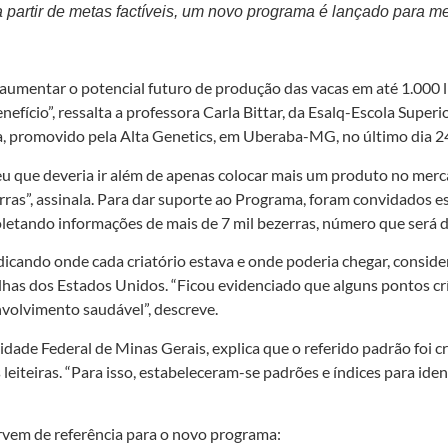
artir de metas factíveis, um novo programa é lançado para mel
u­mentar o potencial futuro de produ­ção das vacas em até 1.000 li
ício”, ressalta a profes­sora Carla Bittar, da Esalq-Escola Superi
, promovido pela Alta Genetics, em Uberaba-MG, no último dia 24 
ebeu que deveria ir além de apenas colocar mais um produto no mer
erras”, assinala. Para dar suporte ao Programa, foram convidados e
oletando informações de mais de 7 mil bezerras, número que será 
icando onde cada criatório estava e onde poderia chegar, conside
as dos Estados Unidos. “Ficou evidenciado que alguns pontos crít
vol­vimento saudável”, des­creve.
idade Federal de Minas Gerais, explica que o referido pa­drão foi c
eiteiras. “Para isso, estabeleceram-se padrões e índices para ide
ervem de referência para o novo programa: