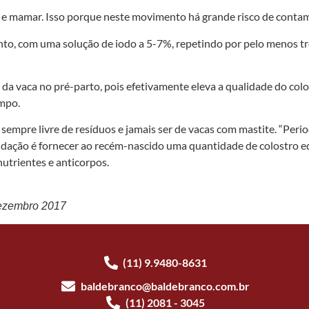
e pé e mamar. Isso porque neste movimento há grande risco de con
to, com uma solução de iodo a 5-7%, repetindo por pelo menos três
 vaca no pré-parto, pois efetivamente eleva a qualidade do colos
empo.
r sempre livre de resíduos e jamais ser de vacas com mastite. “Per
dação é fornecer ao recém-nascido uma quantidade de colostro equ
nutrientes e anticorpos.
dezembro 2017
(11) 9.9480-8631
baldebranco@baldebranco.com.br
(11) 2081 - 3045