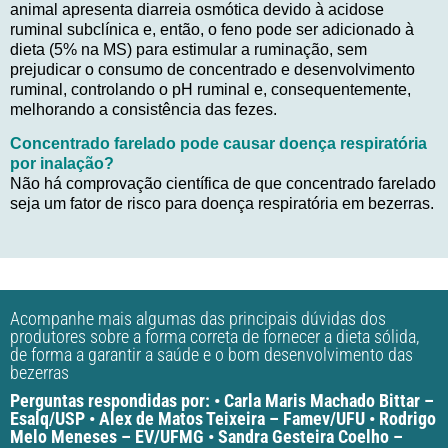
animal apresenta diarreia osmótica devido à acidose
ruminal subclínica e, então, o feno pode ser adicionado à
dieta (5% na MS) para estimular a ruminação, sem
prejudicar o consumo de concentrado e desenvolvimento
ruminal, controlando o pH ruminal e, consequentemente,
melhorando a consistência das fezes.
Concentrado farelado pode causar doença respiratória
por inalação?
Não há comprovação científica de que concentrado farelado
seja um fator de risco para doença respiratória em bezerras.
Acompanhe mais algumas das principais dúvidas dos
produtores sobre a forma correta de fornecer a dieta sólida,
de forma a garantir a saúde e o bom desenvolvimento das
bezerras
Perguntas respondidas por: • Carla Maris Machado Bittar –
Esalq/USP • Alex de Matos Teixeira – Famev/UFU • Rodrigo
Melo Meneses – EV/UFMG • Sandra Gesteira Coelho –