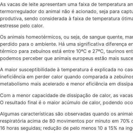
As vacas de leite apresentam uma faixa de temperatura a
termorregulador do animal não é acionado, seja para captu
produtiva, sendo considerada à faixa de temperatura ótima
estresse pelo calor.
Os animais homeotérmicos, ou seja, de sangue quente, man
perdido para o ambiente. Há uma significativa diferença e
térmico para zebuínos está entre 10ºC e 27ºC, taurinos en
podemos perceber que animais europeus estão mais suscept
A maior susceptibilidade à temperatura é explicada no ca
ineficiência em perder calor quando comparada a zebuíno
metabolismo mais acelerado e menor eficiência em dissipa
Com a menor capacidade de dissipação de calor, as vacas
O resultado final é o maior acúmulo de calor, podendo ocor
Algumas características são observadas quando os animais
respiratória acima de 80 movimentos por minuto em 70% d
16 horas seguidas; redução de pelo menos 10 a 15% na in