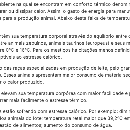
mbiente na qual se encontram em conforto térmico denomi
rar ou dissipar calor. Assim, o gasto de energia para man
 para a produção animal. Abaixo desta faixa de temperatur
têm sua temperatura corporal através do equilíbrio entre 
ntre animais zebuínos, animais taurinos (europeus) e seus 
tre 0ºC e 16ºC. Para os mestiços há citações menos definid
íveis ao estresse calórico.
so das raças especializadas em produção de leite, pelo g
s. Esses animais apresentam maior consumo de matéria se
r o calor produzido.
 elevam sua temperatura corpórea com maior facilidade e 
rer mais facilmente o estresse térmico.
 estão sofrendo com estresse calórico. Por exemplo: dimin
os animais do lote; temperatura retal maior que 39,2ºC e
gestão de alimentos; aumento do consumo de água.