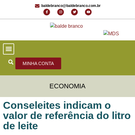
baldebranco@baldebranco.com.br
PORTAL DE NOTÍCIAS
EDIÇÕES ANTERIORES
FALE CONOSCO
MINHA CONTA
ECONOMIA
Conseleites indicam o
valor de referência do litro
de leite