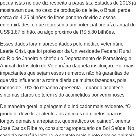
pecuaristas no que diz respeito a parasitas. Estudos de 2013 já
mostravam que, no caso da produção de leite, o Brasil perde
cerca de 4,25 bilhões de litros por ano devido a essas
enfermidades, o que representa um potencial prejuízo anual de
US$ 1,87 bilhão, ou algo próximo de R$ 5,80 bilhões.
Esses dados foram apresentados pelo médico veterinário
Laerte Grisi, que foi professor da Universidade Fe­deral Rural
do Rio de Janeiro e chefiou o Departamento de Parasitologia
Ani­mal do Instituto de Veterinária daquela instituição. Por mais
impactantes que sejam esses números, não há garantias de
que vão influenciar a rotina diária de muitas fazendas, pois
menos de 10% do rebanho apresenta – quando acontece –
sintomas claros de terem sido acometidos por verminoses.
De maneira geral, a pelagem é o indicador mais evidente. “O
produtor deve ficar atento aos animais com pelos opacos,
longos demais e arrepiados, quebradiços ou caindo”, orienta
José Carlos Ribeiro, consultor agropecuário da Boi Saúde. No
caso da pecuária leiteira, o contato mais direto com os animais