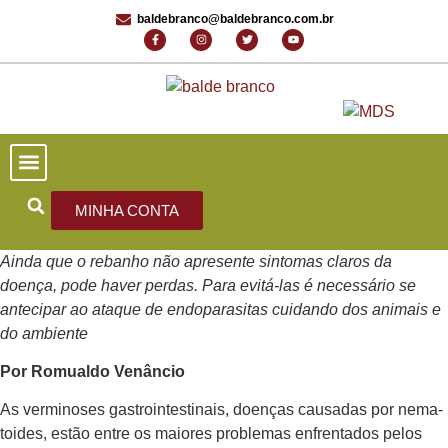
baldebranco@baldebranco.com.br
PORTAL DE NOTÍCIAS
EDIÇÕES ANTERIORES
FALE CONOSCO
MINHA CONTA
Ainda que o rebanho não apresente sintomas claros da
doença, pode haver perdas. Para evitá-las é necessário se
antecipar ao ataque de endoparasitas cuidando dos animais e
do ambiente
Por Romualdo Venâncio
As verminoses gastrointestinais, doenças causadas por nema­
toides, estão entre os maiores problemas enfrentados pelos