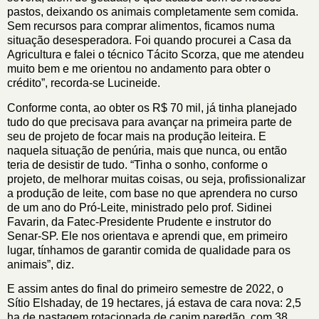
pastos, deixando os animais completamente sem comida.
Sem recursos para comprar alimentos, ficamos numa
situação desesperadora. Foi quando procurei a Casa da
Agricultura e falei o técnico Tácito Scorza, que me atendeu
muito bem e me orientou no andamento para obter o
crédito”, recorda-se Lucineide.
Conforme conta, ao obter os R$ 70 mil, já tinha planejado
tudo do que precisava para avançar na primeira parte de
seu de projeto de focar mais na produção leiteira. E
naquela situação de penúria, mais que nunca, ou então
teria de desistir de tudo. “Tinha o sonho, conforme o
projeto, de melhorar muitas coisas, ou seja, profissionalizar
a produção de leite, com base no que aprendera no curso
de um ano do Pró-Leite, ministrado pelo prof. Sidinei
Favarin, da Fatec-Presidente Prudente e instrutor do
Senar-SP. Ele nos orientava e aprendi que, em primeiro
lugar, tínhamos de garantir comida de qualidade para os
animais”, diz.
E assim antes do final do primeiro semestre de 2022, o
Sítio Elshaday, de 19 hectares, já estava de cara nova: 2,5
ha de pastagem rotacionada de capim paredão, com 38