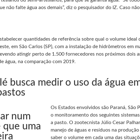
esianos ou semi-artesianos, para que se garanta água. “Se todos 
não falte água aos demais”, diz o pesquisador do IZ. Caso não se
belecer quantidades de referência sobre qual o volume ideal de 
este, em São Carlos (SP), com a instalação de hidrômetros em m
, devendo atingir perto de 1.500 fornecedores nos próximos dois 
 de água, na comparação com 2019.
lé busca medir o uso da água e
pastos
Os Estados envolvidos são Paraná, São P
lar num
o monitoramento dos seguintes sistemas
a pasto. O zootecnista Júlio Cesar Palh
 e que uma
manejo de águas e resíduos na produção a
ira
saber o volume em cada uma das situações