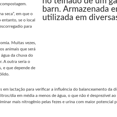
no telhado de um g
a compostagem.
barn. Armazenada em
ha seca”, em que o
utilizada em diversa
 entanto, se o local
 escorregadio para
nomia. Muitas vezes,
os animais que será
 a água da chuva do
. A outra seria o
as, e que depende de
ólido.
as em lactação para verificar a influência do balanceamento da 
itros/dia em média a menos de água, o que não é desprezível a
iminar mais nitrogênio pelas fezes e urina com maior potencial po