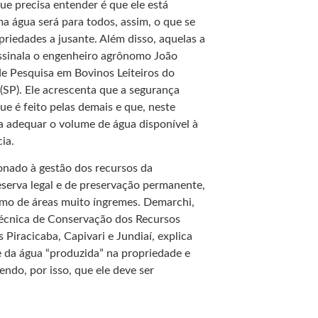
que precisa entender é que ele está
a água será para todos, assim, o que se
priedades a jusante. Além disso, aquelas a
ssinala o engenheiro agrônomo João
de Pesquisa em Bovinos Leiteiros do
(SP). Ele acrescenta que a segurança
e é feito pelas demais e que, neste
ra adequar o volume de água disponível à
ia.
onado à gestão dos recursos da
eserva legal e de preservação permanente,
omo de áreas muito íngremes. Demarchi,
cnica de Conservação dos Recursos
Piracicaba, Capivari e Jundiaí, explica
e da água “produzida” na propriedade e
ndo, por isso, que ele deve ser