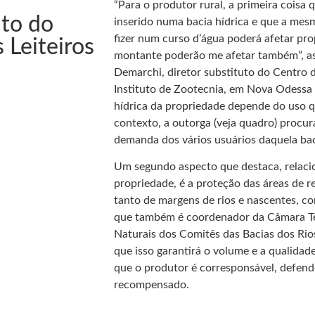
“Para o produtor rural, a primeira coisa 
uto do
inserido numa bacia hídrica e que a mesm
fizer num curso d’água poderá afetar pro
 Leiteiros
montante poderão me afetar também”, a
Demarchi, diretor substituto do Centro 
Instituto de Zootecnia, em Nova Odessa 
hídrica da propriedade depende do uso qu
contexto, a outorga (veja quadro) procu
demanda dos vários usuários daquela bac
Um segundo aspecto que destaca, relaci
propriedade, é a proteção das áreas de r
tanto de margens de rios e nascentes, c
que também é coordenador da Câmara Té
Naturais dos Comitês das Bacias dos Rios 
que isso garantirá o volume e a qualidad
que o produtor é corresponsável, defende
recompensado.