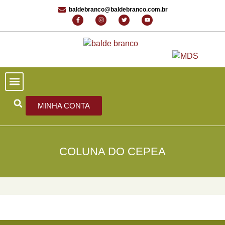
baldebranco@baldebranco.com.br
PORTAL DE NOTÍCIAS
EDIÇÕES ANTERIORES
FALE CONOSCO
MINHA CONTA
COLUNA DO CEPEA