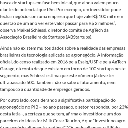
busca de startups em fase bem inicial, que ainda valem pouco
diante do potencial que têm. Por exemplo, um investidor pode
fechar negócio com uma empresa que hoje vale R$ 100 mil e em
questão de um ano ver este valor passar para R$ 2 milhões”,
observa Maikel Schiessl, diretor do comitê de AgTech da
Associação Brasileira de Startups (ABStartups).
Ainda não existem muitos dados sobre a realidade das empresas
brasileiras de tecnologia aplicada ao agronegócio. A informação
oficial, do censo realizado em 2016 pela Esalq/USP e pela AgTech
Garage, dá conta de que existam em torno de 100 startups neste
segmento, mas Schiessl estima que este número já deve ter
ultrapassado 500. Também não se sabe o faturamento, nem
tampouco a quantidade de empregos gerados.
Por outro lado, considerando a significativa participação do
agronegócio no PIB – no ano passado, o setor respondeu por 23%
desta fatia -, a certeza que se tem, afirma o investidor e um dos
parceiros do Ideas for Milk Cezar Taurion, é que “investir no agro
é um negócio altamente rentável.” “Quando olhamos o PIB do