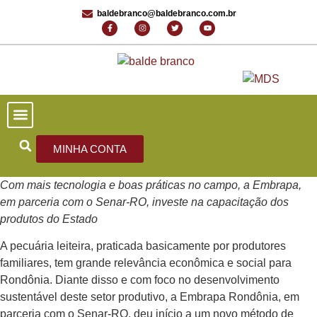
baldebranco@baldebranco.com.br
PORTAL DE NOTÍCIAS
EDIÇÕES ANTERIORES
FALE CONOSCO
MINHA CONTA
Com mais tecnologia e boas práticas no campo, a Embrapa,
em parceria com o Senar-RO, investe na capacitação dos
produtos do Estado
A pecuária leiteira, praticada basi­camente por produtores
familia­res, tem grande relevância eco­nômica e social para
Rondônia. Diante disso e com foco no de­senvolvimento
sustentável deste setor produtivo, a Embrapa Rondônia, em
parceria com o Senar-RO, deu início a um novo método de