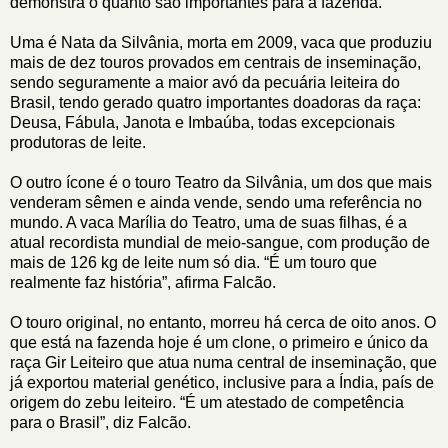
demonstra o quanto são importantes para a fazenda.
Uma é Nata da Silvânia, morta em 2009, vaca que produziu
mais de dez touros provados em centrais de inseminação,
sendo seguramente a maior avó da pecuária leiteira do
Brasil, tendo gerado quatro importantes doadoras da raça:
Deusa, Fábula, Janota e Imbaúba, todas excepcionais
produtoras de leite.
O outro ícone é o touro Teatro da Silvânia, um dos que mais
venderam sêmen e ainda vende, sendo uma referência no
mundo. A vaca Marília do Teatro, uma de suas filhas, é a
atual recordista mundial de meio-sangue, com produção de
mais de 126 kg de leite num só dia. “É um touro que
realmente faz história”, afirma Falcão.
O touro original, no entanto, morreu há cerca de oito anos. O
que está na fazenda hoje é um clone, o primeiro e único da
raça Gir Leiteiro que atua numa central de inseminação, que
já exportou material genético, inclusive para a Índia, país de
origem do zebu leiteiro. “É um atestado de competência
para o Brasil”, diz Falcão.