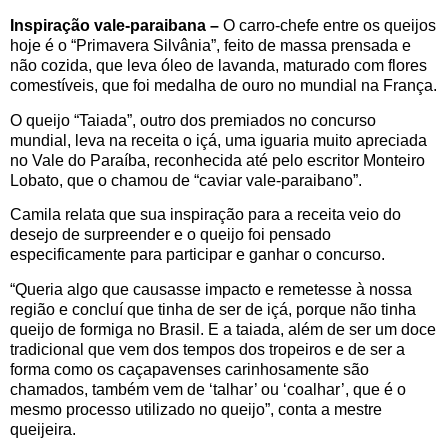
Inspiração vale-paraibana –
O carro-chefe entre os queijos
hoje é o “Primavera Silvânia”, feito de massa prensada e
não cozida, que leva óleo de lavanda, maturado com flores
comestíveis, que foi medalha de ouro no mundial na França.
O queijo “Taiada”, outro dos premiados no concurso
mundial, leva na receita o içá, uma iguaria muito apreciada
no Vale do Paraíba, reconhecida até pelo escritor Monteiro
Lobato, que o chamou de “caviar vale-paraibano”.
Camila relata que sua inspiração para a receita veio do
desejo de surpreender e o queijo foi pensado
especificamente para participar e ganhar o concurso.
“Queria algo que causasse impacto e remetesse à nossa
região e concluí que tinha de ser de içá, porque não tinha
queijo de formiga no Brasil. E a taiada, além de ser um doce
tradicional que vem dos tempos dos tropeiros e de ser a
forma como os caçapavenses carinhosamente são
chamados, também vem de ‘talhar’ ou ‘coalhar’, que é o
mesmo processo utilizado no queijo”, conta a mestre
queijeira.