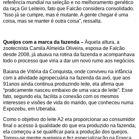
referência mundial na seleção e no melhoramento genético
da raça Gir Leiteiro, fato que Falcão considera consolidado.
“Isso já se cumpre, mas é mutante. A gente chegar é uma
coisa, mas se manter é outra coisa”, ressalta.
Queijos com a marca da fazenda –
Àquela altura, a
zootecnista Camila Almeida Oliveira, esposa de Falcão
desde 2008, já atuava na rotina da fazenda e acompanhava
todo o processo que viria a dar um novo rumo aos negócios.
Baiana de Vitória da Conquista, onde conviveu na infância
com a atividade agropecuária na fazenda da avó, que aos
91anos ainda continua produzindo leite, ela afirma que
“praticamente nasceu embaixo de uma vaca de leite”. Esse
fato, segundo ela, facilita a conexão com os mesmos
interesses e visões de vida do marido, que conheceu numa
Expozebu, em Uberaba.
Como o objetivo do leite A2 era proporcionar ao consumidor
final o acesso à qualidade do que era produzido na fazenda,
ela começou a se qualificar para a produção dos queijos.
Tornou-se mestre queijeira e fez especialização na França,