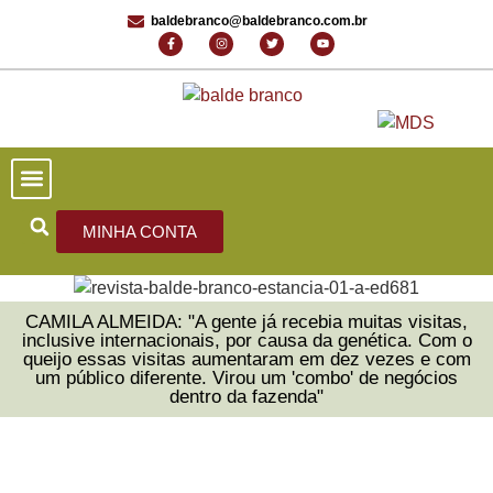
baldebranco@baldebranco.com.br
PORTAL DE NOTÍCIAS
EDIÇÕES ANTERIORES
FALE CONOSCO
MINHA CONTA
CAMILA ALMEIDA: "A gente já recebia muitas visitas,
inclusive internacionais, por causa da genética. Com o
queijo essas visitas aumentaram em dez vezes e com
um público diferente. Virou um 'combo' de negócios
dentro da fazenda"