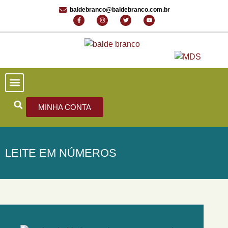
baldebranco@baldebranco.com.br
PORTAL DE NOTÍCIAS
EDIÇÕES ANTERIORES
FALE CONOSCO
MINHA CONTA
LEITE EM NÚMEROS