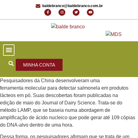
baldebranco@baldebranco.com.br
PORTAL DE NOTÍCIAS
EDIÇÕES ANTERIORES
FALE CONOSCO
MINHA CONTA
Pesquisadores da China desenvolveram uma
ferramenta molecular para detectar salmonela em produtos
lácteos em pó. Suas descobertas foram publicadas na
edição de maio do Journal of Dairy Science. Trata-se do
método LAMP, que se baseia numa abordagem de
amplificação de ácido nucleico que pode gerar até 109 cópias
do DNA-alvo dentro de uma hora.
Dessa forma, os pesquisadores afirmam que se trata de um