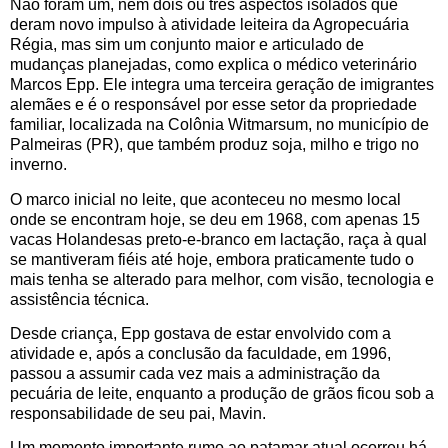
Não foram um, nem dois ou três aspectos isolados que
deram novo impulso à atividade leiteira da Agropecuária
Régia, mas sim um conjunto maior e articulado de
mudanças planejadas, como explica o médico veterinário
Marcos Epp. Ele integra uma terceira geração de imigrantes
alemães e é o responsável por esse setor da propriedade
familiar, localizada na Colônia Witmarsum, no município de
Palmeiras (PR), que também produz soja, milho e trigo no
inverno.
O marco inicial no leite, que aconteceu no mesmo local
onde se encontram hoje, se deu em 1968, com apenas 15
vacas Holandesas preto-e-branco em lactação, raça à qual
se mantiveram fiéis até hoje, embora praticamente tudo o
mais tenha se alterado para melhor, com visão, tecnologia e
assistência técnica.
Desde criança, Epp gostava de estar envolvido com a
atividade e, após a conclusão da faculdade, em 1996,
passou a assumir cada vez mais a administração da
pecuária de leite, enquanto a produção de grãos ficou sob a
responsabilidade de seu pai, Mavin.
Um momento importante rumo ao patamar atual ocorreu há