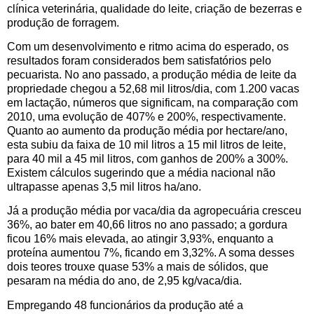
clínica veterinária, qualidade do leite, criação de bezerras e
produção de forragem.
Com um desenvolvimento e ritmo acima do esperado, os
resultados foram considerados bem satisfatórios pelo
pecuarista. No ano passado, a produção média de leite da
propriedade chegou a 52,68 mil litros/dia, com 1.200 vacas
em lactação, números que significam, na comparação com
2010, uma evolução de 407% e 200%, respectivamente.
Quanto ao aumento da produção média por hectare/ano,
esta subiu da faixa de 10 mil litros a 15 mil litros de leite,
para 40 mil a 45 mil litros, com ganhos de 200% a 300%.
Existem cálculos sugerindo que a média nacional não
ultrapasse apenas 3,5 mil litros ha/ano.
Já a produção média por vaca/dia da agropecuária cresceu
36%, ao bater em 40,66 litros no ano passado; a gordura
ficou 16% mais elevada, ao atingir 3,93%, enquanto a
proteína aumentou 7%, ficando em 3,32%. A soma desses
dois teores trouxe quase 53% a mais de sólidos, que
pesaram na média do ano, de 2,95 kg/vaca/dia.
Empregando 48 funcionários da produção até a