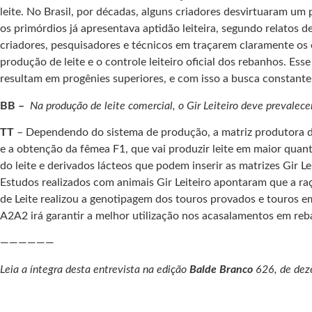
leite. No Brasil, por décadas, alguns criadores desvirtuaram um
os primórdios já apresentava aptidão leiteira, segundo relatos de
criadores, pesquisadores e técnicos em traçarem claramente os
produção de leite e o controle leiteiro oficial dos rebanhos. 
resultam em progênies superiores, e com isso a busca constante
BB –
Na produção de leite comercial, o Gir Leiteiro deve preval
TT
– Dependendo do sistema de produção, a matriz produtora de
e a obtenção da fêmea F1, que vai produzir leite em maior quan
do leite e derivados lácteos que podem inserir as matrizes Gir Le
Estudos realizados com animais Gir Leiteiro apontaram que a r
de Leite realizou a genotipagem dos touros provados e touros e
A2A2 irá garantir a melhor utilização nos acasalamentos em reb
——————
Leia a íntegra desta entrevista na edição
Balde Branco
626, de dez