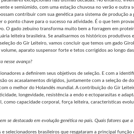
uente e semiúmido, com uma estação chuvosa no verão e outra se
ue possam contribuir com sua genética para sistema de produção
er o ponto chave para o sucesso na atividade. É o que tem prova
ivo. O gado zebuíno transforma muito bem a forragem em proteína
ária leiteira brasileira. Se analisarmos os históricos produtivos
 seleção do Gir Leiteiro, vamos concluir que temos um gado Gi
olume, aparato suspensor forte e tetos corrigidos ao longo das
co nesse avanço?
cionadores a definirem seus objetivos de seleção. E com a ident
isão os acasalamentos dirigidos, juntamente com a seleção de d
 com o melhor do Holandês mundial. A contribuição do Gir Leitei
cidade, longevidade, resistência a endo e ectoparasitas e adapta
 como capacidade corporal, força leiteira, características evo
tem se destacado em evolução genética no país. Quais fatores que a
s e selecionadores brasileiros que resgataram a principal função 