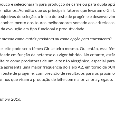
 pouco e selecionaram para produção de carne ou para dupla apti
 indianos. Acredito que os principais fatores que levaram o Gir L
 objetivos de seleção, o início do teste de progênie e desenvo
Esse conhecimento dos touros melhoradores somado aos criterioso
 da evolução em tipo funcional e produtividade.
ecer mesmo como matriz produtora ou como opção para cruzamento?
 leite pode ser a fêmea Gir Leiteiro mesmo. Ou, então, essa fê
tidade em função da heterose ou vigor híbrido. No entanto, est
iteiro como produtoras de um leite não alergênico, especial para 
aça apresenta uma maior frequência do alelo A2, em torno de 9
m teste de progênie, com previsão de resultados para os próximo
anhos que visam a produção de leite com maior valor agregado.
embro 2016.