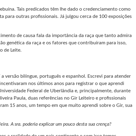
zebuína. Tais predicados têm lhe dado o credenciamento como
a para outras profissionais. Já julgou cerca de 100 exposições
imento de causa fala da importância da raça que tanto admira
o genética da raça e os fatores que contribuíram para isso,
 de Leite.
 a versão bilíngue, português e espanhol. Escrevi para atender
incentivaram nos últimos anos para registrar o que aprendi
Universidade Federal de Uberlândia e, principalmente, durante
ira Paula, duas referências no Gir Leiteiro e profissionais
saram 15 anos, um tempo em que muito aprendi sobre o Gir, sua
ileira. A sra. poderia explicar um pouco desta sua crença?
mos a realidade de um país continente e com isso temos