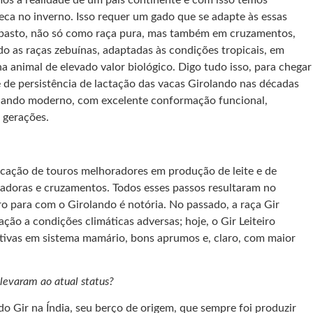
ca no inverno. Isso requer um gado que se adapte às essas
 a pasto, não só como raça pura, mas também em cruzamentos,
do as raças zebuínas, adaptadas às condições tropicais, em
 animal de elevado valor biológico. Digo tudo isso, para chegar
 e de persistência de lactação das vacas Girolando nas décadas
rolando moderno, com excelente conformação funcional,
 gerações.
ificação de touros melhoradores em produção de leite e de
oadoras e cruzamentos. Todos esses passos resultaram no
ro para com o Girolando é notória. No passado, a raça Gir
ção a condições climáticas adversas; hoje, o Gir Leiteiro
lutivas em sistema mamário, bons aprumos e, claro, com maior
 levaram ao atual status?
do Gir na Índia, seu berço de origem, que sempre foi produzir