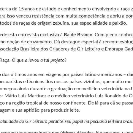
 cerca de 15 anos de estudo e conhecimento envolvendo a raça 
ra isso venceu resistência com muita competência e abriu a port
, todos de raças de origem zebuína, sua especialidade e paixão.
cede esta entrevista exclusiva à
Balde Branco
. Com pleno conhec
omo opção de cruzamento. Dá destaque especial à recente evoluçã
ciação Brasileira dos Criadores de Gir Leiteiro e Embrapa Gado
 Raça
. O que a levou a tal projeto?
o dos últimos anos em viagens por países latino-americanos – daí
pecuaristas e técnicos dos nossos países vizinhos, que muito me 
a começou ainda durante a graduação em medicina veterinária na 
Mário Luiz Martinez e o médico veterinário Luiz Ronaldo de Olive
ço na região tropical de nosso continente. De lá para cá se pas
agem e sua aptidão para produzir leite.
sabilidade ao Gir Leiteiro perante seu papel na pecuária leiteira bras
do patamares excepcionais nas últimas décadas. No entanto, vive