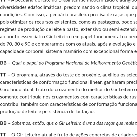
diversidades edafoclimáticas, predominando o clima tropical, q
condições. Com isso, a pecuária brasileira precisa de raças q
pois otimizar os recursos existentes, como as pastagens, pode s
regimes de produção de leite a pasto, extensivo ou semi extens
ao ponto essencial: o Gir Leiteiro tem papel fundamental na pecu
de 70, 80 e 90 e compararmos com os atuais, após a evolução e
capacidade corporal, sistema mamário com excepcional forma e v
BB
– Qual o papel do Programa Nacional de Melhoramento Genéti
TT –
O programa, através do teste de progênie, auxiliou os sele
características de conformação funcional linear, ganharam prec
Girolando atual, fruto do cruzamento do melhor do Gir Leiteiro
somente contribuía nos cruzamentos com características de rusti
contribui também com características de conformação funcional,
produção de leite e persistência de lactação.
BB –
Sabemos, então, que o Gir Leiteiro é uma das raças que mais 
TT
– O Gir Leiteiro atual é fruto de ações concretas de criadore