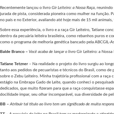
Recentemente lançou o livro
Gir Leiteiro: a Nossa Raça
, reunindo
jurada de pista, considerada pioneira como mulher na função. Pa
no país e no Exterior, avaliando até hoje mais de 15 mil animais
Sobre essa experiência, o livro e a raça Gir Leiteiro, Tatiane con
dentro da pecuária leiteira brasileira, como rebanhos puros e c
como o programa de melhoria genética bancado pela ABCGIL-Asso
Balde Branco –
Você acaba de lançar o livro
Gir Leiteiro: a Nossa
Tatiane Tetzner
– Na realidade o projeto do livro surgiu ao long
tanto aos pedidos de pecuaristas e técnicos do Brasil, como de 
sobre o Zebu Leiteiro. Minha trajetória profissional com a raç
estágio na Embrapa Gado de Leite, quando conheci o pesquisador 
dedicados, que muito fizeram para que a raça conquistasse espa
docilidade ímpar, seu olhar incomparável, sua diversidade de pel
BB –
Atribuir tal título ao livro tem um significado de muita respon
TT
–
A pecuária de leite no Brasil tem se modernizado e atingi