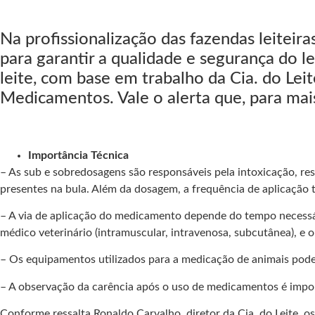
Na profissionalização das fazendas leiteir
para garantir a qualidade e segurança do l
leite, com base em trabalho da Cia. do Lei
Medicamentos. Vale o alerta que, para mais
Importância Técnica
– As sub e sobredosagens são responsáveis pela intoxicação, re
presentes na bula. Além da dosagem, a frequência de aplicação 
– A via de aplicação do medicamento depende do tempo necessári
médico veterinário (intramuscular, intravenosa, subcutânea), e 
– Os equipamentos utilizados para a medicação de animais pode
– A observação da carência após o uso de medicamentos é importa
Conforme ressalta Ronaldo Carvalho, diretor da Cia. do Leite, os