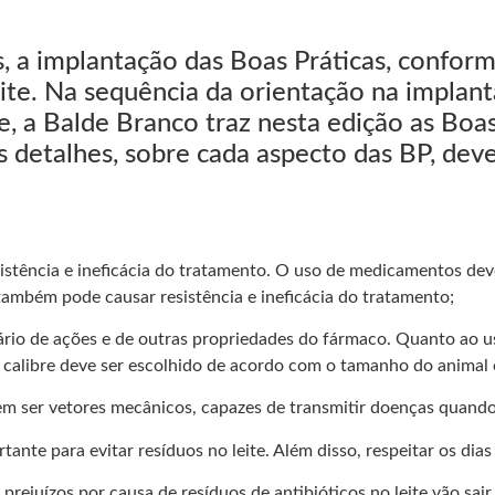
as, a implantação das Boas Práticas, confor
eite. Na sequência da orientação na implan
te, a Balde Branco traz nesta edição as Boa
 detalhes, sobre cada aspecto das BP, deve
sistência e ineficácia do tratamento. O uso de medicamentos dev
também pode causar resistência e ineficácia do tratamento;
o de ações e de outras propriedades do fármaco. Quanto ao uso 
o calibre deve ser escolhido de acordo com o tamanho do animal 
m ser vetores mecânicos, capazes de transmitir doenças quando 
nte para evitar resíduos no leite. Além disso, respeitar os dia
 prejuízos por causa de resíduos de antibióticos no leite vão sai