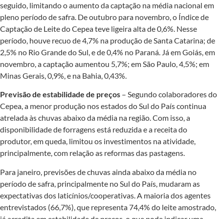
seguido, limitando o aumento da captação na média nacional em
pleno período de safra. De outubro para novembro, o Índice de
Captação de Leite do Cepea teve ligeira alta de 0,6%. Nesse
período, houve recuo de 4,7% na produção de Santa Catarina; de
2,5% no Rio Grande do Sul, e de 0,4% no Paraná. Já em Goiás, em
novembro, a captação aumentou 5,7%; em São Paulo, 4,5%; em
Minas Gerais, 0,9%, e na Bahia, 0,43%.
Previsão de estabilidade de preços
– Segundo colaboradores do
Cepea, a menor produção nos estados do Sul do País continua
atrelada às chuvas abaixo da média na região. Com isso, a
disponibilidade de forragens está reduzida e a receita do
produtor, em queda, limitou os investimentos na atividade,
principalmente, com relação as reformas das pastagens.
Para janeiro, previsões de chuvas ainda abaixo da média no
período de safra, principalmente no Sul do País, mudaram as
expectativas dos laticínios/cooperativas. A maioria dos agentes
entrevistados (66,7%), que representa 74,4% do leite amostrado,
já acredita em estabilidade de preços, o que pode indicar uma