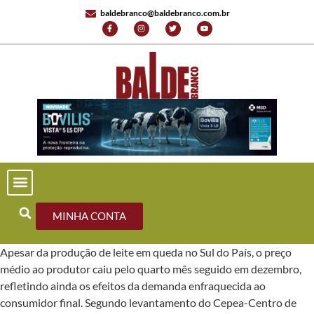
baldebranco@baldebranco.com.br
PORTAL DE NOTÍCIAS
EDIÇÕES ANTERIORES
FALE CONOSCO
MINHA CONTA
Apesar da produção de leite em queda no Sul do País, o preço
médio ao produtor caiu pelo quarto mês seguido em dezembro,
refletindo ainda os efeitos da demanda enfraquecida ao
consumidor final. Segundo levantamento do Cepea-Centro de