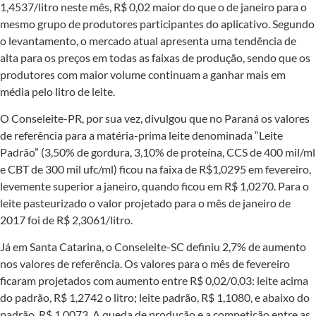
1,4537/litro neste mês, R$ 0,02 maior do que o de janeiro para o
mesmo grupo de produtores participantes do aplicativo. Segundo
o levantamento, o mercado atual apresenta uma tendência de
alta para os preços em todas as faixas de produção, sendo que os
produtores com maior volume continuam a ganhar mais em
média pelo litro de leite.
O Conseleite-PR, por sua vez, divulgou que no Paraná os valores
de referência para a matéria-prima leite denominada “Leite
Padrão” (3,50% de gordura, 3,10% de proteína, CCS de 400 mil/ml
e CBT de 300 mil ufc/ml) ficou na faixa de R$1,0295 em fevereiro,
levemente superior a janeiro, quando ficou em R$ 1,0270. Para o
leite pasteurizado o valor projetado para o mês de janeiro de
2017 foi de R$ 2,3061/litro.
Já em Santa Catarina, o Conseleite-SC definiu 2,7% de aumento
nos valores de referência. Os valores para o mês de fevereiro
ficaram projetados com aumento entre R$ 0,02/0,03: leite acima
do padrão, R$ 1,2742 o litro; leite padrão, R$ 1,1080, e abaixo do
padrão, R$ 1,0073. A queda de produção e a competição entre as