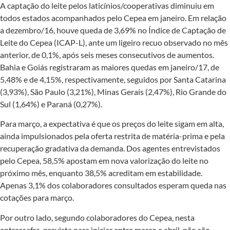
A captação do leite pelos laticínios/cooperativas diminuiu em
todos estados acompanhados pelo Cepea em janeiro. Em relação
a dezembro/16, houve queda de 3,69% no Índice de Captação de
Leite do Cepea (ICAP-L), ante um ligeiro recuo observado no mês
anterior, de 0,1%, após seis meses consecutivos de aumentos.
Bahia e Goiás registraram as maiores quedas em janeiro/17, de
5,48% e de 4,15%, respectivamente, seguidos por Santa Catarina
(3,93%), São Paulo (3,21%), Minas Gerais (2,47%), Rio Grande do
Sul (1,64%) e Paraná (0,27%).
Para março, a expectativa é que os preços do leite sigam em alta,
ainda impulsionados pela oferta restrita de matéria-prima e pela
recuperação gradativa da demanda. Dos agentes entrevistados
pelo Cepea, 58,5% apostam em nova valorização do leite no
próximo mês, enquanto 38,5% acreditam em estabilidade.
Apenas 3,1% dos colaboradores consultados esperam queda nas
cotações para março.
Por outro lado, segundo colaboradores do Cepea, nesta
entressafra, prevista para iniciar entre março e abril, não são