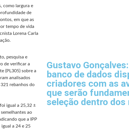
s, como largura e
 profundidade de
pontos, em que as
or tempo de vida
cnista Lorena Carla
iação.
o, pesquisa e
Gustavo Gonçalves:
 de verificar a
ite (PL305) sobre a
banco de dados dis
oram analisados
criadores com as a
a 321 rebanhos do
que serão fundamen
seleção dentro dos
oi igual a 25,32 ±
s semelhantes ao
 indicando que a IPP
 igual a 24 e 25