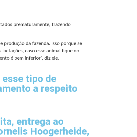
artados prematuramente, trazendo
e produção da fazenda. Isso porque se
s lactações, caso esse animal fique no
to é bem inferior”, diz ele.
 esse tipo de
amento a respeito
eita, entrega ao
ornelis Hoogerheide,