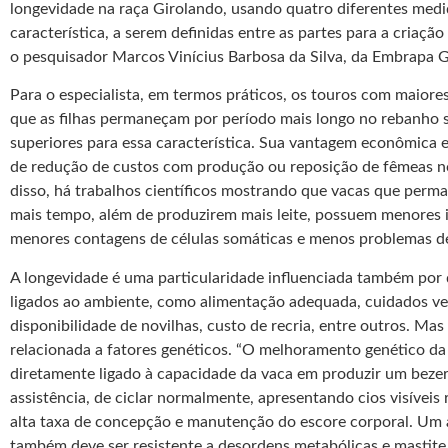
longevidade na raça Girolando, usando quatro diferentes medi
característica, a serem definidas entre as partes para a criação
o pesquisador Marcos Vinícius Barbosa da Silva, da Embrapa G
Para o especialista, em termos práticos, os touros com maiore
que as filhas permaneçam por período mais longo no rebanho 
superiores para essa característica. Sua vantagem econômica e
de redução de custos com produção ou reposição de fêmeas no
disso, há trabalhos científicos mostrando que vacas que per
mais tempo, além de produzirem mais leite, possuem menores i
menores contagens de células somáticas e menos problemas de
A longevidade é uma particularidade influenciada também por 
ligados ao ambiente, como alimentação adequada, cuidados vet
disponibilidade de novilhas, custo de recria, entre outros. Ma
relacionada a fatores genéticos. “O melhoramento genético da
diretamente ligado à capacidade da vaca em produzir um beze
assistência, de ciclar normalmente, apresentando cios visíveis
alta taxa de concepção e manutenção do escore corporal. Um 
também deve ser resistente a desordens metabólicas e mastite