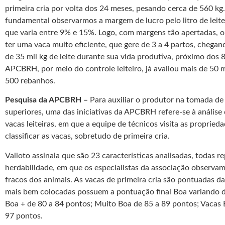
primeira cria por volta dos 24 meses, pesando cerca de 560 kg.
fundamental observarmos a margem de lucro pelo litro de leite
que varia entre 9% e 15%. Logo, com margens tão apertadas, o
ter uma vaca muito eficiente, que gere de 3 a 4 partos, chegan
de 35 mil kg de leite durante sua vida produtiva, próximo dos 80
APCBRH, por meio do controle leiteiro, já avaliou mais de 50 m
500 rebanhos.
Pesquisa da APCBRH –
Para auxiliar o produtor na tomada de
superiores, uma das iniciativas da APCBRH refere-se à anális
vacas leiteiras, em que a equipe de técnicos visita as proprieda
classificar as vacas, sobretudo de primeira cria.
Valloto assinala que são 23 características analisadas, todas r
herdabilidade, em que os especialistas da associação observam
fracos dos animais. As vacas de primeira cria são pontuadas da
mais bem colocadas possuem a pontuação final Boa variando d
Boa + de 80 a 84 pontos; Muito Boa de 85 a 89 pontos; Vacas 
97 pontos.