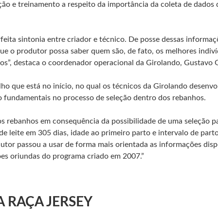
ação e treinamento a respeito da importância da coleta de dados
eita sintonia entre criador e técnico. De posse dessas informa
 o produtor possa saber quem são, de fato, os melhores indiví
-los”, destaca o coordenador operacional da Girolando, Gustavo 
lho que está no início, no qual os técnicos da Girolando desen
rão fundamentais no processo de seleção dentro dos rebanhos.
s rebanhos em consequência da possibilidade de uma seleção p
de leite em 305 dias, idade ao primeiro parto e intervalo de part
utor passou a usar de forma mais orientada as informações dis
ões oriundas do programa criado em 2007.”
 RAÇA JERSEY