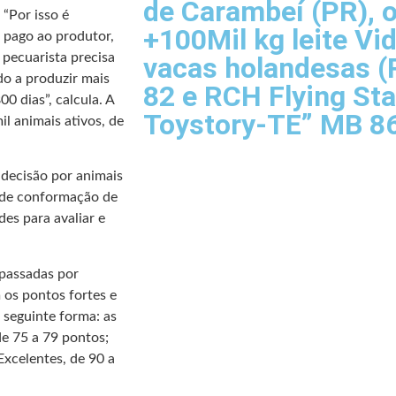
de Carambeí (PR), o
 “Por isso é
+100Mil kg leite Vi
 pago ao produtor,
 pecuarista precisa
vacas holandesas (
do a produzir mais
82 e RCH Flying St
0 dias”, calcula. A
Toystory-TE” MB 8
il animais ativos, de
 decisão por animais
e de conformação de
des para avaliar e
epassadas por
 os pontos fortes e
 seguinte forma: as
e 75 a 79 pontos;
Excelentes, de 90 a