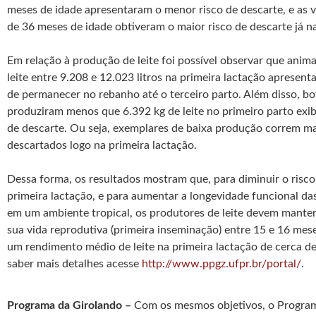
meses de idade apresentaram o menor risco de descarte, e as 
de 36 meses de idade obtiveram o maior risco de descarte já na
Em relação à produção de leite foi possível observar que ani
leite entre 9.208 e 12.023 litros na primeira lactação apresen
de permanecer no rebanho até o terceiro parto. Além disso, b
produziram menos que 6.392 kg de leite no primeiro parto exib
de descarte. Ou seja, exemplares de baixa produção correm ma
descartados logo na primeira lactação.
Dessa forma, os resultados mostram que, para diminuir o risco
primeira lactação, e para aumentar a longevidade funcional d
em um ambiente tropical, os produtores de leite devem manter
sua vida reprodutiva (primeira inseminação) entre 15 e 16 mes
um rendimento médio de leite na primeira lactação de cerca de
saber mais detalhes acesse
http://www.ppgz.ufpr.br/portal/
.
Programa da Girolando –
Com os mesmos objetivos, o Program