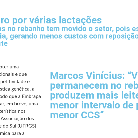
ro por várias lactações
as no rebanho tem movido o setor, pois e
ria, gerando menos custos com reposição
ite
obter uma
Marcos Vinícius: “
cionais e que
petitividade e
permanecem no re
tica genética, a
produzem mais leit
modo que a Embrapa
menor intervalo de 
rar, em breve, uma
erística nos
menor CCS”
 Associação dos
de do Sul (UFRGS)
mica para a