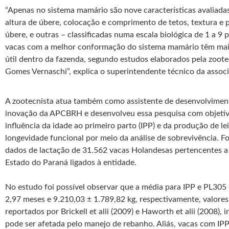
“Apenas no sistema mamário são nove características avaliada
altura de úbere, colocação e comprimento de tetos, textura e
úbere, e outras – classificadas numa escala biológica de 1 a 9 
vacas com a melhor conformação do sistema mamário têm mai
útil dentro da fazenda, segundo estudos elaborados pela zoote
Gomes Vernaschi”, explica o superintendente técnico da assoc
A zootecnista atua também como assistente de desenvolviment
inovação da APCBRH e desenvolveu essa pesquisa com objetivo
influência da idade ao primeiro parto (IPP) e da produção de le
longevidade funcional por meio da análise de sobrevivência. F
dados de lactação de 31.562 vacas Holandesas pertencentes 
Estado do Paraná ligados à entidade.
No estudo foi possível observar que a média para IPP e PL305 f
2,97 meses e 9.210,03 ± 1.789,82 kg, respectivamente, valore
reportados por Brickell et alii (2009) e Haworth et alii (2008),
pode ser afetada pelo manejo de rebanho. Aliás, vacas com IPP