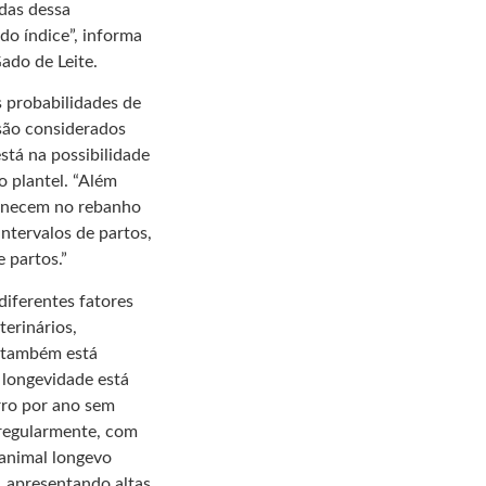
das dessa
 do índice”, informa
ado de Leite.
s probabilidades de
são considerados
stá na possibilidade
 plantel. “Além
manecem no rebanho
ntervalos de partos,
 partos.”
diferentes fatores
erinários,
s também está
 longevidade está
rro por ano sem
 regularmente, com
animal longevo
, apresentando altas