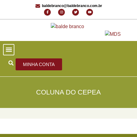
baldebranco@baldebranco.com.br
PORTAL DE NOTÍCIAS
EDIÇÕES ANTERIORES
FALE CONOSCO
MINHA CONTA
COLUNA DO CEPEA