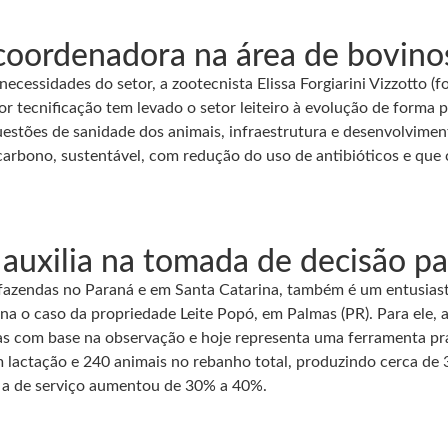
oordenadora na área de bovinos
essidades do setor, a zootecnista Elissa Forgiarini Vizzotto (f
r tecnificação tem levado o setor leiteiro à evolução de forma p
uestões de sanidade dos animais, infraestrutura e desenvolvime
carbono, sustentável, com redução do uso de antibióticos e que
xilia na tomada de decisão par
de fazendas no Paraná e em Santa Catarina, também é um entusia
iona o caso da propriedade Leite Popó, em Palmas (PR). Para ele,
s com base na observação e hoje representa uma ferramenta práti
 lactação e 240 animais no rebanho total, produzindo cerca de 3
 a de serviço aumentou de 30% a 40%.