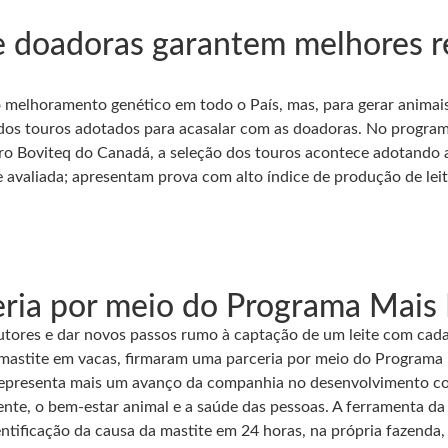
 e doadoras garantem melhores r
o melhoramento genético em todo o País, mas, para gerar animai
ão dos touros adotados para acasalar com as doadoras. No progr
iro Boviteq do Canadá, a seleção dos touros acontece adotando 
e avaliada; apresentam prova com alto índice de produção de lei
ia por meio do Programa Mais 
tores e dar novos passos rumo à captação de um leite com cada
mastite em vacas, firmaram uma parceria por meio do Programa M
e representa mais um avanço da companhia no desenvolvimento 
nte, o bem-estar animal e a saúde das pessoas. A ferramenta d
ntificação da causa da mastite em 24 horas, na própria fazenda, 