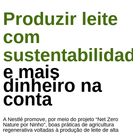
Produzir leite
com
sustentabilida
e mais
dinheiro na
conta
A Nestlé promove, por meio do projeto “Net Zero
Nature por Ninho”, boas práticas de agricultura
regenerativa voltadas à produção de leite de alta