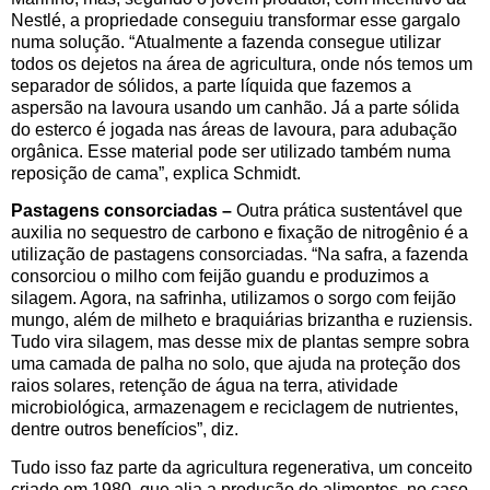
Nestlé, a propriedade conseguiu transformar esse gargalo
numa solução. “Atualmente a fazenda consegue utilizar
todos os dejetos na área de agricultura, onde nós temos um
separador de sólidos, a parte líquida que fazemos a
aspersão na lavoura usando um canhão. Já a parte sólida
do esterco é jogada nas áreas de lavoura, para adubação
orgânica. Esse material pode ser utilizado também numa
reposição de cama”, explica Schmidt.
Pastagens consorciadas –
Outra prática sustentável que
auxilia no sequestro de carbono e fixação de nitrogênio é a
utilização de pastagens consorciadas. “Na safra, a fazenda
consorciou o milho com feijão guandu e produzimos a
silagem. Agora, na safrinha, utilizamos o sorgo com feijão
mungo, além de milheto e braquiárias brizantha e ruziensis.
Tudo vira silagem, mas desse mix de plantas sempre sobra
uma camada de palha no solo, que ajuda na proteção dos
raios solares, retenção de água na terra, atividade
microbiológica, armazenagem e reciclagem de nutrientes,
dentre outros benefícios”, diz.
Tudo isso faz parte da agricultura regenerativa, um conceito
criado em 1980, que alia a produção de alimentos, no caso