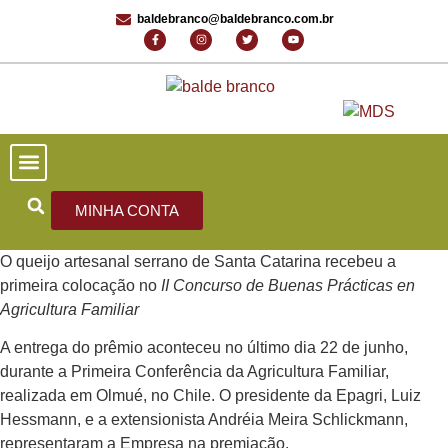
baldebranco@baldebranco.com.br
PORTAL DE NOTÍCIAS
EDIÇÕES ANTERIORES
FALE CONOSCO
MINHA CONTA
O queijo artesanal serrano de Santa Catarina recebeu a
primeira colocação no
II Concurso de Buenas Prácticas en
Agricultura Familiar
A entrega do prêmio aconteceu no último dia 22 de junho,
durante a Primeira Conferência da Agricultura Familiar,
realizada em Olmué, no Chile. O presidente da Epagri, Luiz
Hessmann, e a extensionista Andréia Meira Schlickmann,
representaram a Empresa na premiação.