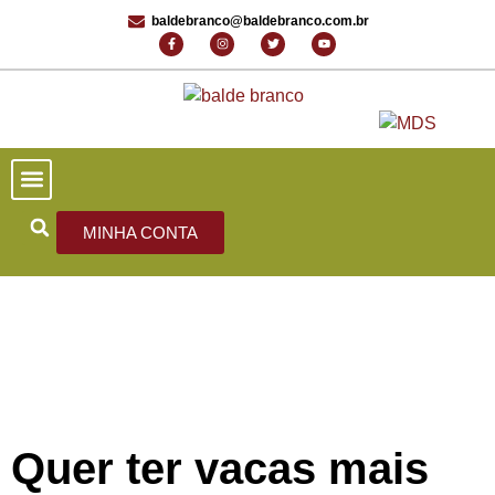
baldebranco@baldebranco.com.br
PORTAL DE NOTÍCIAS
EDIÇÕES ANTERIORES
FALE CONOSCO
MINHA CONTA
Quer ter vacas mais