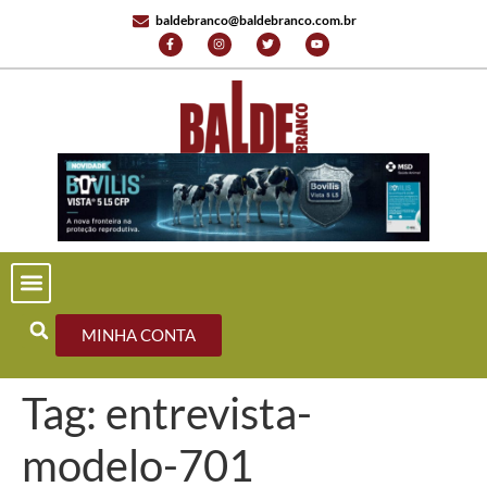
baldebranco@baldebranco.com.br
MINHA CONTA
Tag:
entrevista-
modelo-701