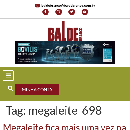
baldebranco@baldebranco.com.br
MINHA CONTA
Tag:
megaleite-698
Megaleite fica mais uma vez na