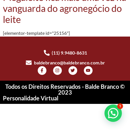
vanguarda do agronegócio do
leite
[elementor-template id="25156"]
(11) 9.9480-8631
baldebranco@baldebranco.com.br
Todos os Direitos Reservados - Balde Branco ©
2023
Personalidade Virtual
1