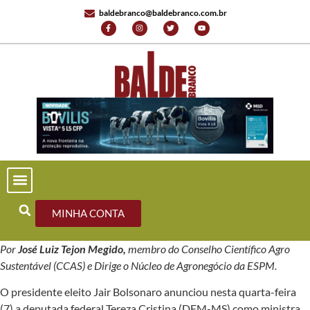
baldebranco@baldebranco.com.br
MINHA CONTA
Por
José Luiz Tejon Megido,
membro do
Conselho Científico Agro
Sustentável (CCAS) e D
irige o Núcleo de Agronegócio da ESPM.
O presidente eleito Jair Bolsonaro anunciou nesta quarta-feira
(7) a deputada federal Tereza Cristina (DEM-MS) como ministra