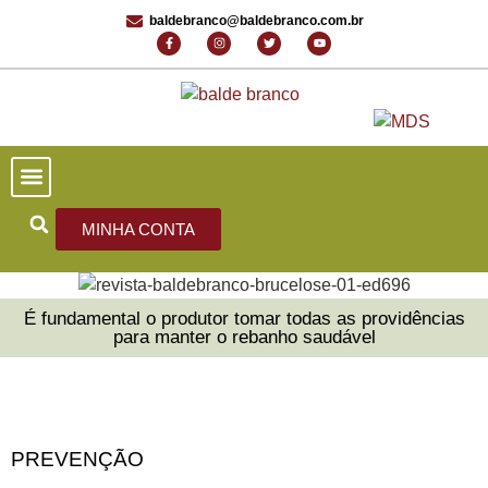
baldebranco@baldebranco.com.br
PORTAL DE NOTÍCIAS
EDIÇÕES ANTERIORES
FALE CONOSCO
MINHA CONTA
É fundamental o produtor tomar todas as providências
para manter o rebanho saudável
PREVENÇÃO