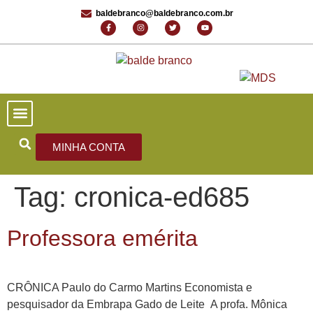
baldebranco@baldebranco.com.br
PORTAL DE NOTÍCIAS
EDIÇÕES ANTERIORES
FALE CONOSCO
MINHA CONTA
Tag:
cronica-ed685
Professora emérita
CRÔNICA Paulo do Carmo Martins Economista e
pesquisador da Embrapa Gado de Leite A profa. Mônica