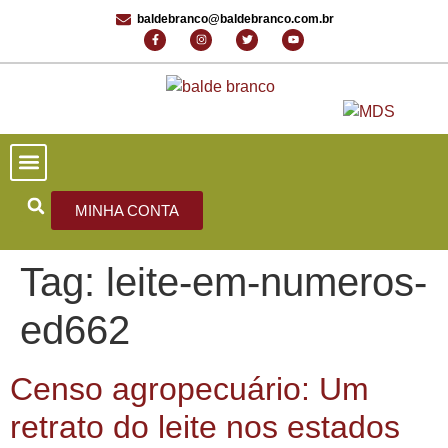
baldebranco@baldebranco.com.br
PORTAL DE NOTÍCIAS
EDIÇÕES ANTERIORES
FALE CONOSCO
MINHA CONTA
Tag:
leite-em-numeros-
ed662
Censo agropecuário: Um
retrato do leite nos estados