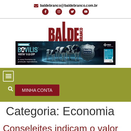
baldebranco@baldebranco.com.br
PORTAL DE NOTÍCIAS
EDIÇÕES ANTERIORES
FALE CONOSCO
MINHA CONTA
Categoria:
Economia
Conseleites indicam o valor