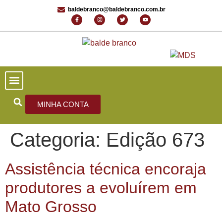
baldebranco@baldebranco.com.br
PORTAL DE NOTÍCIAS
EDIÇÕES ANTERIORES
FALE CONOSCO
MINHA CONTA
Categoria:
Edição 673
Assistência técnica encoraja
produtores a evoluírem em
Mato Grosso