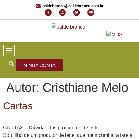
baldebranco@baldebranco.com.br
PORTAL DE NOTÍCIAS
EDIÇÕES ANTERIORES
FALE CONOSCO
MINHA CONTA
Autor:
Cristhiane Melo
Cartas
CARTAS – Dúvidas dos produtores de leite
Sou filho de um produtor de leite, que me incumbiu a tarefa