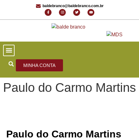
baldebranco@baldebranco.com.br
PORTAL DE NOTÍCIAS
EDIÇÕES ANTERIORES
FALE CONOSCO
MINHA CONTA
Paulo do Carmo Martins
Paulo do Carmo Martins